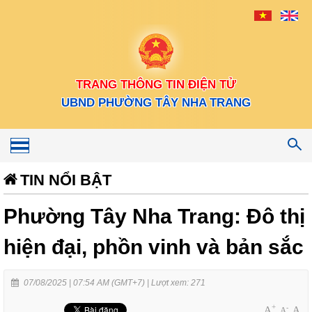
TRANG THÔNG TIN ĐIỆN TỬ
UBND PHƯỜNG TÂY NHA TRANG
Toggle
navigation
TIN NỔI BẬT
Phường Tây Nha Trang: Đô thị
hiện đại, phồn vinh và bản sắc
07/08/2025 | 07:54 AM (GMT+7) |
Lượt xem: 271
+
-
A
A
A