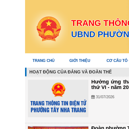
TRANG THÔNG
UBND PHƯỜN
TRANG CHỦ
GIỚI THIỆU
CƠ CẤU TỔ
HOẠT ĐỘNG CỦA ĐẢNG VÀ ĐOÀN THỂ
Hưởng ứng tha
thứ VI - năm 2
31/07/2026
Đoàn phường T