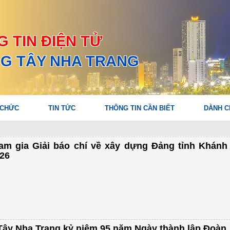
 TIN ĐIỆN TỬ
G TÂY NHA TRANG
 CHỨC
TIN TỨC
THÔNG TIN CẦN BIẾT
DÀNH C
m gia Giải báo chí về xây dựng Đảng tỉnh Khánh
026
ây Nha Trang kỷ niệm 95 năm Ngày thành lập Đoàn