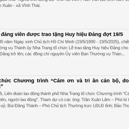
h Xuân - xã Vĩnh Thái.
 đảng viên được trao tặng Huy hiệu Đảng đợt 19/5
5 năm Ngày sinh Chủ tịch Hồ Chí Minh (19/5/1890 - 19/5/2025), chi
ờng vụ Thành ủy Nha Trang tổ chức Lễ trao tặng Huy hiệu Đảng cho
 Đảng trở lên; các đồng chí nguyên Ủy viên Ban Thường vụ Thàn...
chức Chương trình “Cám ơn và tri ân cán bộ, đo
g”
5, Liên đoàn lao động thành phố Nha Trang tổ chức Chương trình “
 viên, người lao động”. Tham dự có các ông: Trần Xuân Lãm – Phó bí 
uỷ; Bùi Đăng Thành – Phó Chủ tịch Thường trực LĐLĐ tỉnh; Bảo Thọ