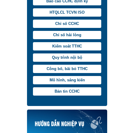
Báo cáo CCHC định kỳ
HTQLCL TCVN ISO
Chỉ số CCHC
Chỉ số hài lòng
Kiểm soát TTHC
Quy trình nội bộ
Công bố, bãi bỏ TTHC
Mô hình, sáng kiến
Bản tin CCHC