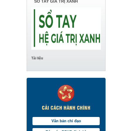
SỔ TAY GIÁ TRỊ XANH
Tài liệu
Văn bản chỉ đạo