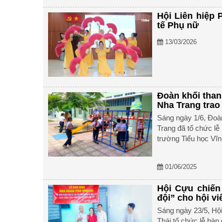
Hội Liên hiệp
tế Phụ nữ
13/03/2026
Đoàn khối than
Nha Trang trao 
Sáng ngày 1/6, Đoà
Trang đã tổ chức lễ 
trường Tiểu học Vĩn
01/06/2025
Hội Cựu chiến
đội” cho hội vi
Sáng ngày 23/5, Hội
Thái tổ chức lễ bàn