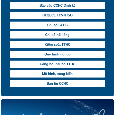
Báo cáo CCHC định kỳ
HTQLCL TCVN ISO
Chỉ số CCHC
Chỉ số hài lòng
Kiểm soát TTHC
Quy trình nội bộ
Công bố, bãi bỏ TTHC
Mô hình, sáng kiến
Bản tin CCHC