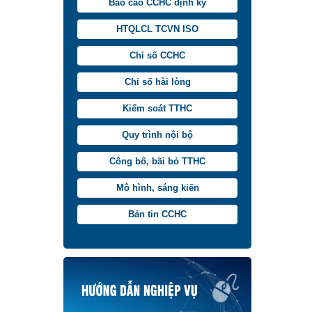
Báo cáo CCHC định kỳ
HTQLCL TCVN ISO
Chỉ số CCHC
Chỉ số hài lòng
Kiểm soát TTHC
Quy trình nội bộ
Công bố, bãi bỏ TTHC
Mô hình, sáng kiến
Bản tin CCHC