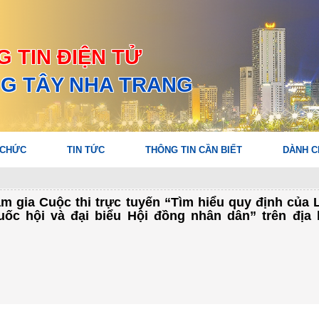
 TIN ĐIỆN TỬ
G TÂY NHA TRANG
 CHỨC
TIN TỨC
THÔNG TIN CẦN BIẾT
DÀNH C
 gia Cuộc thi trực tuyến “Tìm hiểu quy định của 
uốc hội và đại biểu Hội đồng nhân dân” trên địa 