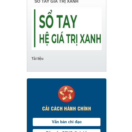
SỔ TAY GIÁ TRỊ XANH
Tài liệu
Văn bản chỉ đạo