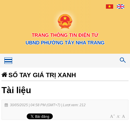
TRANG THÔNG TIN ĐIỆN TỬ
UBND PHƯỜNG TÂY NHA TRANG
Toggle
navigation
SỔ TAY GIÁ TRỊ XANH
Tài liệu
30/05/2025 | 04:58 PM (GMT+7) |
Lượt xem: 212
+
-
A
A
A