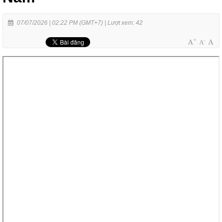
07/07/2026 | 02:22 PM (GMT+7) |
Lượt xem: 42
+
-
A
A
A