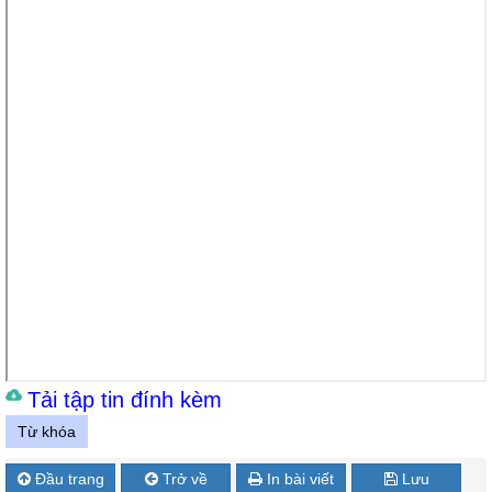
Tải tập tin đính kèm
Từ khóa
Đầu trang
Trở về
In bài viết
Lưu