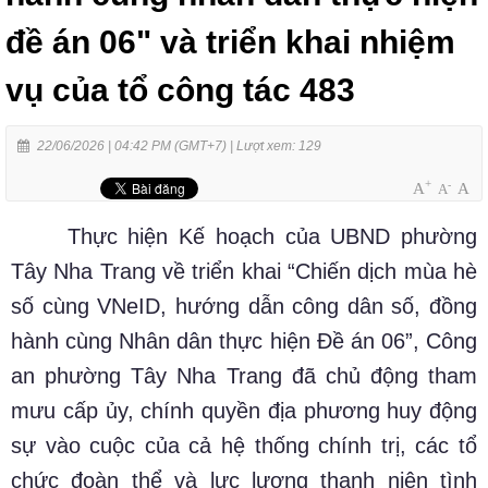
đề án 06" và triển khai nhiệm
vụ của tổ công tác 483
22/06/2026 | 04:42 PM (GMT+7) |
Lượt xem: 129
+
-
A
A
A
Thực hiện Kế hoạch của UBND phường
Tây Nha Trang về triển khai “Chiến dịch mùa hè
số cùng VNeID, hướng dẫn công dân số, đồng
hành cùng Nhân dân thực hiện Đề án 06”, Công
an phường Tây Nha Trang đã chủ động tham
mưu cấp ủy, chính quyền địa phương huy động
sự vào cuộc của cả hệ thống chính trị, các tổ
chức đoàn thể và lực lượng thanh niên tình