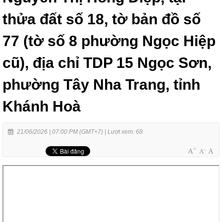
thửa đất số 18, tờ bản đồ số
77 (tờ số 8 phường Ngọc Hiệp
cũ), địa chỉ TDP 15 Ngọc Sơn,
phường Tây Nha Trang, tỉnh
Khánh Hoà
21/06/2026 | 07:00 PM (GMT+7) |
Lượt xem: 68
+
-
A
A
A